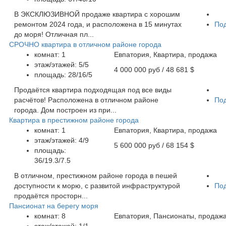
В ЭКСКЛЮЗИВНОЙ продаже квартира с хорошим
ремонтом 2024 года, и расположена в 15 минутах
По
до моря! Отличная пл...
СРОЧНО квартира в отличном районе города
комнат: 1
Евпатория, Квартира, продажа
этаж/этажей: 5/5
4 000 000 руб
/ 48 681 $
площадь: 28/16/5
Продаётся квартира подходящая под все виды
расчётов! Расположена в отличном районе
По
города. Дом построен из при...
Квартира в престижном районе города
комнат: 1
Евпатория, Квартира, продажа
этаж/этажей: 4/9
5 600 000 руб
/ 68 154 $
площадь:
36/19.3/7.5
В отличном, престижном районе города в пешей
доступности к морю, с развитой инфраструктурой
По
продаётся просторн...
Пансионат на берегу моря
комнат: 8
Евпатория, Пансионаты, продаж
этаж/этажей: 1/1