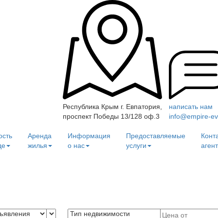
Республика Крым г. Евпатория,
написать нам
проспект Победы 13/128 оф.3
info@empire-ev
ость
Аренда
Информация
Предоставляемые
Конт
де
жилья
о нас
услуги
агент