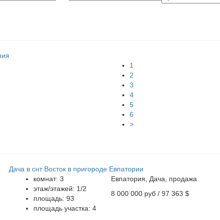
ния
1
2
3
4
5
6
>
Дача в снт Восток в пригороде Евпатории
комнат: 3
Евпатория, Дача, продажа
этаж/этажей: 1/2
8 000 000 руб
/ 97 363 $
площадь: 93
площадь участка: 4