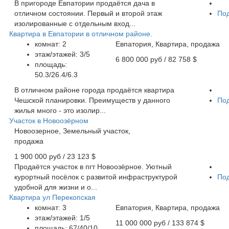
В пригороде Евпатории продаётся дача в
отличном состоянии. Первый и второй этаж
По
изолированные с отдельным вход...
Квартира в Евпатории в отличном районе.
комнат: 2
Евпатория, Квартира, продажа
этаж/этажей: 3/5
6 800 000 руб
/ 82 758 $
площадь:
50.3/26.4/6.3
В отличном районе города продаётся квартира
Чешской планировки. Преимуществ у данного
По
жилья много - это изолир...
Участок в Новоозёрном
Новоозерное, Земельный участок,
продажа
1 900 000 руб
/ 23 123 $
Продаётся участок в пгт Новоозёрное. Уютный
курортный посёлок с развитой инфраструктурой
По
удобной для жизни и о...
Квартира ул Перекопская
комнат: 3
Евпатория, Квартира, продажа
этаж/этажей: 1/5
11 000 000 руб
/ 133 874 $
площадь: 67/40/10