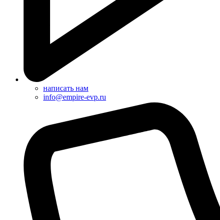
написать нам
info@empire-evp.ru